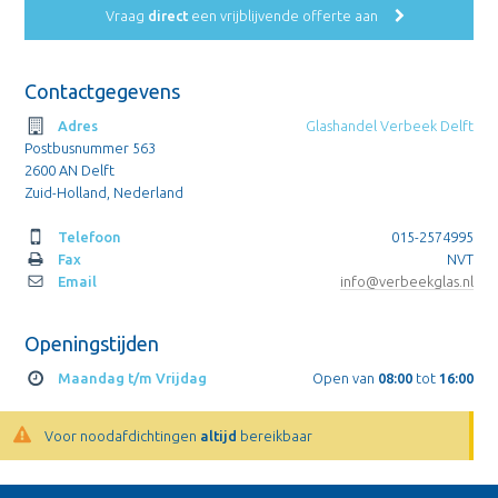
Vraag
direct
een vrijblijvende offerte aan
Contactgegevens
Adres
Glashandel Verbeek Delft
Postbusnummer 563
2600 AN Delft
Zuid-Holland, Nederland
Telefoon
015-2574995
Fax
NVT
Email
info@verbeekglas.nl
Openingstijden
Maandag t/m Vrijdag
Open van
08:00
tot
16:00
Voor noodafdichtingen
altijd
bereikbaar